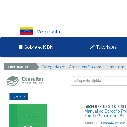
Venezuela
Sobre el ISBN
Tutoriales
Categorías
Áreas temáticas
Formato
Detalle
ISBN
978-980-18-7291
Manual de Derecho Pro
Teoría General del Pro
Autores:
Alvarado Velloso,