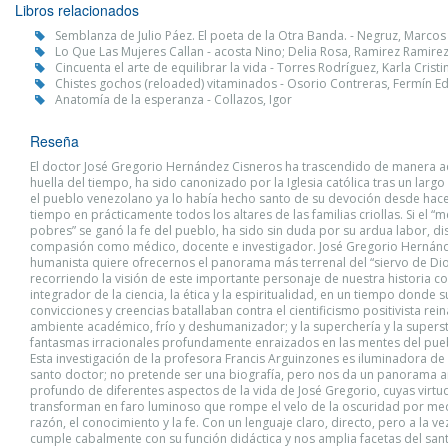
Libros relacionados
Semblanza de Julio Páez. El poeta de la Otra Banda. - Negruz, Marco
Lo Que Las Mujeres Callan - acosta Nino; Delia Rosa, Ramirez Ramire
Cincuenta el arte de equilibrar la vida - Torres Rodríguez, Karla Cristi
Chistes gochos (reloaded) vitaminados - Osorio Contreras, Fermín 
Anatomía de la esperanza - Collazos, Igor
Reseña
El doctor José Gregorio Hernández Cisneros ha trascendido de manera a
huella del tiempo, ha sido canonizado por la Iglesia católica tras un larg
el pueblo venezolano ya lo había hecho santo de su devoción desde ha
tiempo en prácticamente todos los altares de las familias criollas. Si el “
pobres” se ganó la fe del pueblo, ha sido sin duda por su ardua labor, dis
compasión como médico, docente e investigador. José Gregorio Hernánde
humanista quiere ofrecernos el panorama más terrenal del “siervo de Dio
recorriendo la visión de este importante personaje de nuestra historia 
integrador de la ciencia, la ética y la espiritualidad, en un tiempo donde s
convicciones y creencias batallaban contra el cientificismo positivista rein
ambiente académico, frío y deshumanizador; y la superchería y la superst
fantasmas irracionales profundamente enraizados en las mentes del pue
Esta investigación de la profesora Francis Arguinzones es iluminadora de 
santo doctor; no pretende ser una biografía, pero nos da un panorama a
profundo de diferentes aspectos de la vida de José Gregorio, cuyas virtu
transforman en faro luminoso que rompe el velo de la oscuridad por med
razón, el conocimiento y la fe. Con un lenguaje claro, directo, pero a la vez 
cumple cabalmente con su función didáctica y nos amplia facetas del san