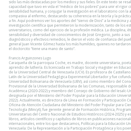
sido las más destacadas por los medios y sus fieles. En este texto se resal
capacidad que tuvo en vida el “médico de los pobres” para unir el rigor ci
sensibilidad humana, y conjugar la investigación en el laboratorio con la 
compasiva al enfermo, destacando su coherencia en la teoría y la práctica
a fin. Aquí podremos ver los aportes del “siervo de Dios” a la medicina y a
investigación científica que permitieron la modernización, tanto de los es
universitarios, como del ejercicio de la profesión médica. La disciplina, ét
sensibilidad y diversidad de conocimientos de José Gregorio, junto a sus
diagnósticos y efectivos remedios, le dieron el voto de confianza del pue
general Juan Vicente Gómez hasta los más humildes, quienes no tardaron
el doctorcito “tiene una mano de santo”.
Francis Arguinzones Lugo
Caraqueña de la parroquia Coche, es madre, docente universitaria, poeta
aprendiz de luthería. Es licenciada en Trabajo Social y magister en Educa
de la Universidad Central de Venezuela (UCV). Es profesora de Castellano,
Latín de la Universidad Pedagógica Experimental Libertador y fue cofund
Universidad Bolivariana de Venezuela (UBV), así como miembro del Cons
Provisional de la Universidad Bolivariana de las Comunas, responsable d
Académica (2020-2022) y miembro del Consejo de Gobierno del Iesalc-U
designada por el Ministerio del Poder Popular para la Educación Universi
2022). Actualmente, es directora de Línea en Formación y Participación C
Oficina de Atención Ciudadana del Ministerio del Poder Popular para Cien
Tecnología (Mincyt), fue gerente general de Formación Histórica, Programa
Universitarias del Centro Nacional de Estudios Históricos (2024-2025) y e
libros, artículos científicos y capítulos de libros en publicaciones nacional
internacionales, entre los que destacamos, Políticas para la Educación Uni
Venezuela: De la Representación a la Participación Protagónica y los po