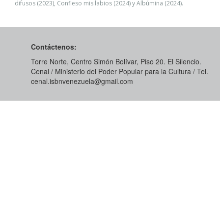
difusos (2023), Confieso mis labios (2024) y Albúmina (2024).
Contáctenos:
Torre Norte, Centro Simón Bolívar, Piso 20. El Silencio.
Cenal / Ministerio del Poder Popular para la Cultura / Tel.
cenal.isbnvenezuela@gmail.com