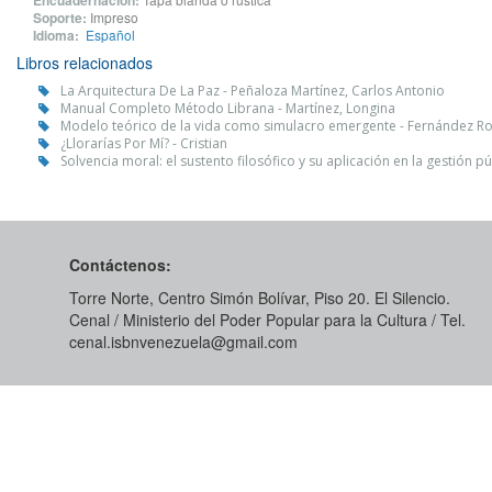
Encuadernación:
Soporte:
Impreso
Idioma:
Español
Libros relacionados
La Arquitectura De La Paz - Peñaloza Martínez, Carlos Antonio
Manual Completo Método Librana - Martínez, Longina
Modelo teórico de la vida como simulacro emergente - Fernández Ro
¿Llorarías Por Mí? - Cristian
Solvencia moral: el sustento filosófico y su aplicación en la gestión p
Contáctenos:
Torre Norte, Centro Simón Bolívar, Piso 20. El Silencio.
Cenal / Ministerio del Poder Popular para la Cultura / Tel.
cenal.isbnvenezuela@gmail.com