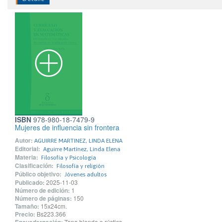
ISBN
978-980-18-7479-9
Mujeres de influencia sin frontera
Autor:
AGUIRRE MARTINEZ, LINDA ELENA
Editorial:
Aguirre Martínez, Linda Elena
Materia:
Filosofía y Psicología
Clasificación:
Filosofía y religión
Público objetivo:
Jóvenes adultos
Publicado:
2025-11-03
Número de edición:
1
Número de páginas:
150
Tamaño:
15x24cm.
Precio:
Bs223.366
Tapa blanda o rústica