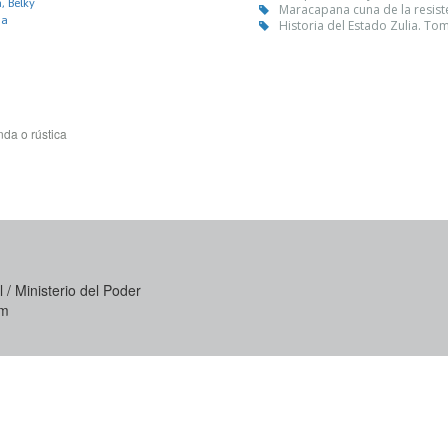
, Belky
Maracapana cuna de la resist
ia
Historia del Estado Zulia. Tom
da o rústica
 / Ministerio del Poder
om