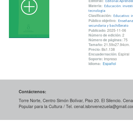
Editorial:
Editorial Aprende
Materia:
Educación. invest
tecnología
Clasificación:
Educativo: 
Público objetivo:
Enseñanza
secundaria y bachillerato
Publicado:
2025-11-06
Número de edición:
2
Número de páginas:
75
Tamaño:
21.59x27.94cm.
Precio:
Bs1.138
Encuadernación:
Espiral
Soporte:
Impreso
Idioma:
Español
Contáctenos:
Torre Norte, Centro Simón Bolívar, Piso 20. El Silencio. Cenal
Popular para la Cultura / Tel. cenal.isbnvenezuela@gmail.c