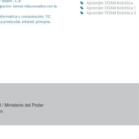
r Steam., C.A.
Aprender STEAM Robótica
igación. temas relacionados con la
Aprender STEAM Robótica 1
Aprender STEAM Robótica 3
informática y computación, TIC
 preescolar, infantil, primaria,
 / Ministerio del Poder
om