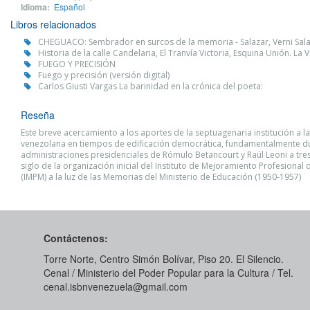
Idioma:
Español
Libros relacionados
CHEGUACO: Sembrador en surcos de la memoria - Salazar, Verni Sal
Historia de la calle Candelaria, El Tranvía Victoria, Esquina Unión. L
FUEGO Y PRECISIÓN
Fuego y precisión (versión digital)
Carlos Giusti Vargas La barinidad en la crónica del poeta:
Reseña
Este breve acercamiento a los aportes de la septuagenaria institución a l
venezolana en tiempos de edificación democrática, fundamentalmente du
administraciones presidenciales de Rómulo Betancourt y Raúl Leoni a tre
siglo de la organización inicial del Instituto de Mejoramiento Profesional 
(IMPM) a la luz de las Memorias del Ministerio de Educación (1950-1957)
Contáctenos:
Torre Norte, Centro Simón Bolívar, Piso 20. El Silencio.
Cenal / Ministerio del Poder Popular para la Cultura / Tel.
cenal.isbnvenezuela@gmail.com