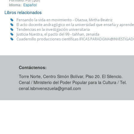
Formato:
Idioma:
Español
Libros relacionados
Pensando la vida en movimiento - Otazua, Mirtha Beatriz
El acto docente andragógico en la universidad que enseña y aprende 
Tendencias en la investigación universitaria
Justicia Nuestra, el pacto del 99 - tahhan, zenaida
Cuadernillo producciones científicas IFICAS PARADGMA@INVESTIGADOR
Contáctenos:
Torre Norte, Centro Simón Bolívar, Piso 20. El Silencio.
Cenal / Ministerio del Poder Popular para la Cultura / Tel.
cenal.isbnvenezuela@gmail.com