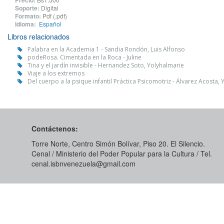
Precio:
Soporte:
Digital
Formato:
Pdf (.pdf)
Idioma:
Español
Libros relacionados
Palabra en la Academia 1 - Sandia Rondón, Luis Alfonso
podeRosa. Cimentada en la Roca - Juline
Tina y el jardín invisible - Hernandez Soto, Yolyhalmarie
Viaje a los extremos
Del cuerpo a la psique infantil Práctica Psicomotriz - Álvarez Acosta, 
Contáctenos:
Torre Norte, Centro Simón Bolívar, Piso 20. El Silencio.
Cenal / Ministerio del Poder Popular para la Cultura / Tel.
cenal.isbnvenezuela@gmail.com