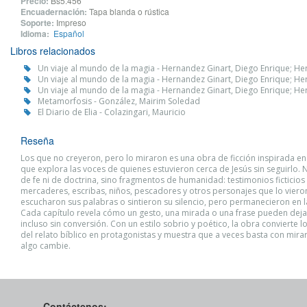
Precio:
Bs5.456
Encuadernación:
Tapa blanda o rústica
Soporte:
Impreso
Idioma:
Español
Libros relacionados
Un viaje al mundo de la magia - Hernandez Ginart, Diego Enrique; He
Un viaje al mundo de la magia - Hernandez Ginart, Diego Enrique; He
Un viaje al mundo de la magia - Hernandez Ginart, Diego Enrique; He
Metamorfosis - González, Mairim Soledad
El Diario de Elia - Colazingari, Mauricio
Reseña
Los que no creyeron, pero lo miraron es una obra de ficción inspirada en
que explora las voces de quienes estuvieron cerca de Jesús sin seguirlo. 
de fe ni de doctrina, sino fragmentos de humanidad: testimonios ficticio
mercaderes, escribas, niños, pescadores y otros personajes que lo viero
escucharon sus palabras o sintieron su silencio, pero permanecieron en la
Cada capítulo revela cómo un gesto, una mirada o una frase pueden deja
incluso sin conversión. Con un estilo sobrio y poético, la obra convierte 
del relato bíblico en protagonistas y muestra que a veces basta con mira
algo cambie.
Contáctenos: