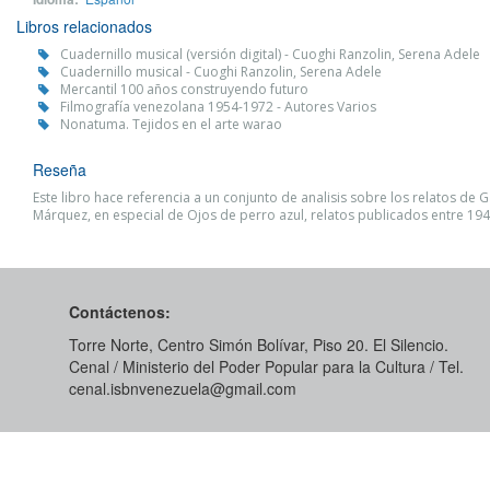
Libros relacionados
Cuadernillo musical (versión digital) - Cuoghi Ranzolin, Serena Adele
Cuadernillo musical - Cuoghi Ranzolin, Serena Adele
Mercantil 100 años construyendo futuro
Filmografía venezolana 1954-1972 - Autores Varios
Nonatuma. Tejidos en el arte warao
Reseña
Este libro hace referencia a un conjunto de analisis sobre los relatos de G
Márquez, en especial de Ojos de perro azul, relatos publicados entre 194
Contáctenos:
Torre Norte, Centro Simón Bolívar, Piso 20. El Silencio.
Cenal / Ministerio del Poder Popular para la Cultura / Tel.
cenal.isbnvenezuela@gmail.com