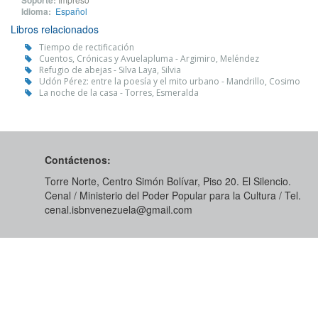
Soporte:
Idioma:
Español
Libros relacionados
Tiempo de rectificación
Cuentos, Crónicas y Avuelapluma - Argimiro, Meléndez
Refugio de abejas - Silva Laya, Silvia
Udón Pérez: entre la poesía y el mito urbano - Mandrillo, Cosimo
La noche de la casa - Torres, Esmeralda
Contáctenos:
Torre Norte, Centro Simón Bolívar, Piso 20. El Silencio.
Cenal / Ministerio del Poder Popular para la Cultura / Tel.
cenal.isbnvenezuela@gmail.com