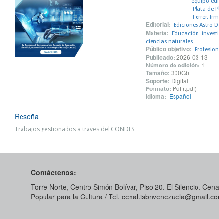
equipo edit
Plata de Pl
Ferrer, Irm
Editorial:
Ediciones Astro D
Materia:
Educación. invest
ciencias naturales
Público objetivo:
Profesio
Publicado:
2026-03-13
Número de edición:
1
Tamaño:
300Gb
Soporte:
Digital
Formato:
Pdf (.pdf)
Idioma:
Español
Reseña
Trabajos gestionados a traves del CONDES
Contáctenos:
Torre Norte, Centro Simón Bolívar, Piso 20. El Silencio. Cenal
Popular para la Cultura / Tel. cenal.isbnvenezuela@gmail.c