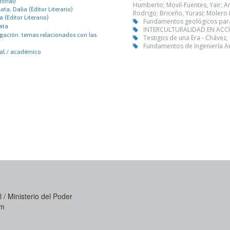
orial)
Humberto; Movil-Fuentes, Yair; Ar
ata, Dalia (Editor Literario)
Rodrigo; Briceño, Yurasi; Molero 
a (Editor Literario)
Fundamentos geológicos para la
ata
INTERCULTURALIDAD EN ACCIÓ
igación. temas relacionados con las
Testigos de una Era - Chávez,
Fundamentos de Ingeniería Am
nal / académico
 / Ministerio del Poder
om