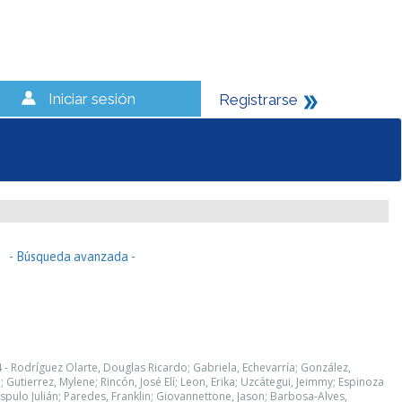
Iniciar sesión
Registrarse
- Búsqueda avanzada -
 - Rodríguez Olarte, Douglas Ricardo; Gabriela, Echevarría; González,
Gutierrez, Mylene; Rincón, José Elí; Leon, Erika; Uzcátegui, Jeimmy; Espinoza
ispulo Julián; Paredes, Franklin; Giovannettone, Jason; Barbosa-Alves,