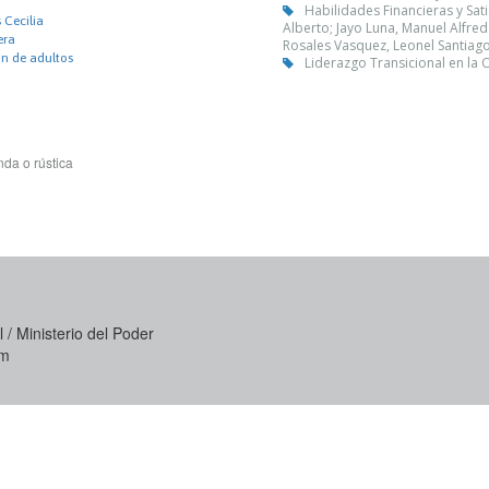
Habilidades Financieras y Sat
s Cecilia
Alberto; Jayo Luna, Manuel Alfred
era
Rosales Vasquez, Leonel Santiago;
n de adultos
Liderazgo Transicional en la 
da o rústica
 / Ministerio del Poder
om