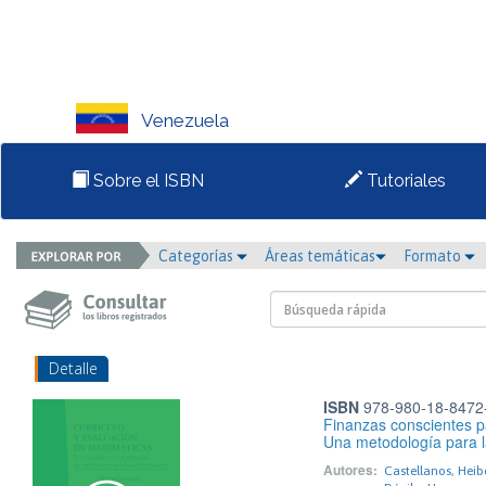
Venezuela
Sobre el ISBN
Tutoriales
Categorías
Áreas temáticas
Formato
Detalle
ISBN
978-980-18-8472
Finanzas conscientes p
Una metodología para la
Autores:
Castellanos, Heib