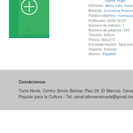
Dávila, Hugo
Editorial:
Berrio Julio, Dairi
Materia:
Economía financi
Público objetivo:
Formació
Publicado:
2026-04-20
Número de edición:
1
Número de páginas:
240
Tamaño:
6x9cm.
Precio:
Bs8.215
Encuadernación:
Tapa blan
Soporte:
Impreso
Idioma:
Español
Contáctenos:
Torre Norte, Centro Simón Bolívar, Piso 20. El Silencio. Cenal
Popular para la Cultura / Tel. cenal.isbnvenezuela@gmail.c