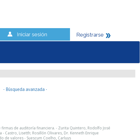
Iniciar sesión
Registrarse
- Búsqueda avanzada -
e firmas de auditoría financiera. - Zurita Quintero, Rodolfo José
- Castro, Lisetth; Rosillón Olivares, Dr. Kenneth Enrique
do de valores - Suescum Coelho, Carluys