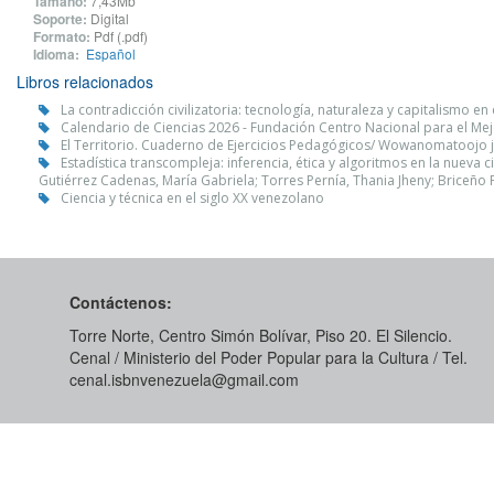
Tamaño:
7,43Mb
Soporte:
Digital
Formato:
Pdf (.pdf)
Idioma:
Español
Libros relacionados
La contradicción civilizatoria: tecnología, naturaleza y capitalismo
Calendario de Ciencias 2026 - Fundación Centro Nacional para el Me
El Territorio. Cuaderno de Ejercicios Pedagógicos/ Wowanomatoojo j
Estadística transcompleja: inferencia, ética y algoritmos en la nueva
Gutiérrez Cadenas, María Gabriela; Torres Pernía, Thania Jheny; Briceño 
Ciencia y técnica en el siglo XX venezolano
Contáctenos:
Torre Norte, Centro Simón Bolívar, Piso 20. El Silencio.
Cenal / Ministerio del Poder Popular para la Cultura / Tel.
cenal.isbnvenezuela@gmail.com