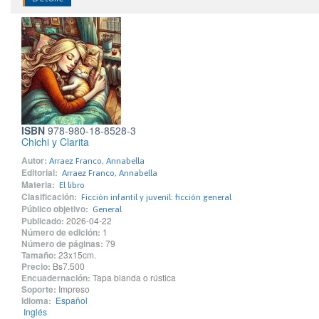
ISBN
978-980-18-8528-3
Chichi y Clarita
Autor:
Arraez Franco, Annabella
Editorial:
Arraez Franco, Annabella
Materia:
El libro
Clasificación:
Ficción infantil y juvenil: ficción general
Público objetivo:
General
Publicado:
2026-04-22
Número de edición:
1
Número de páginas:
79
Tamaño:
23x15cm.
Precio:
Bs7.500
Encuadernación:
Tapa blanda o rústica
Soporte:
Impreso
Idioma:
Español
Inglés