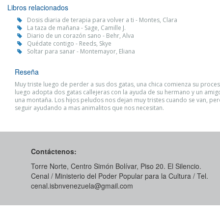
Libros relacionados
Dosis diaria de terapia para volver a ti - Montes, Clara
La taza de mañana - Sage, Camille J.
Diario de un corazón sano - Behr, Alva
Quédate contigo - Reeds, Skye
Soltar para sanar - Montemayor, Eliana
Reseña
Muy triste luego de perder a sus dos gatas, una chica comienza su proces
luego adopta dos gatas callejeras con la ayuda de su hermano y un amig
una montaña. Los hijos peludos nos dejan muy tristes cuando se van, p
seguir ayudando a mas animalitos que nos necesitan.
Contáctenos:
Torre Norte, Centro Simón Bolívar, Piso 20. El Silencio.
Cenal / Ministerio del Poder Popular para la Cultura / Tel.
cenal.isbnvenezuela@gmail.com