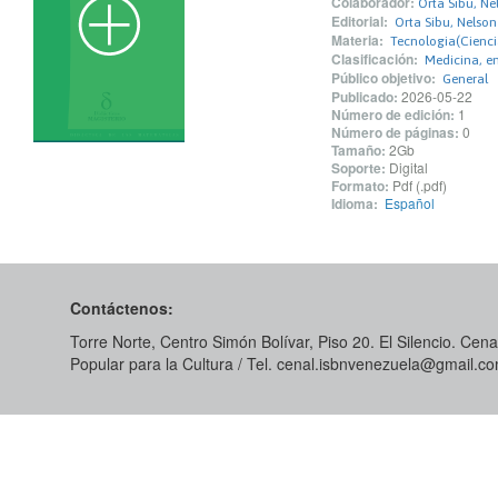
Colaborador:
Orta Sibu, Ne
Editorial:
Orta Sibu, Nelson
Materia:
Tecnologia(Cienci
Clasificación:
Medicina, en
Público objetivo:
General
Publicado:
2026-05-22
Número de edición:
1
Número de páginas:
0
Tamaño:
2Gb
Soporte:
Digital
Formato:
Pdf (.pdf)
Idioma:
Español
Contáctenos:
Torre Norte, Centro Simón Bolívar, Piso 20. El Silencio. Cenal
Popular para la Cultura / Tel. cenal.isbnvenezuela@gmail.c