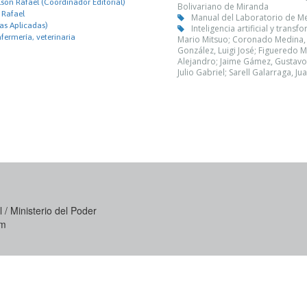
lson Rafael (Coordinador Editorial)
Bolivariano de Miranda
 Rafael
Manual del Laboratorio de 
as Aplicadas)
Inteligencia artificial y tran
fermería, veterinaria
Mario Mitsuo; Coronado Medina, S
González, Luigi José; Figueredo M
Alejandro; Jaime Gámez, Gustavo 
Julio Gabriel; Sarell Galarraga, Ju
 / Ministerio del Poder
om