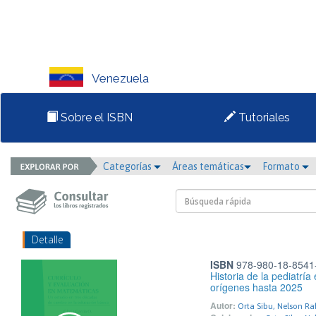
Venezuela
Sobre el ISBN
Tutoriales
Categorías
Áreas temáticas
Formato
Detalle
ISBN
978-980-18-8541
Historia de la pediatrí
orígenes hasta 2025
Autor:
Orta Sibu, Nelson Ra