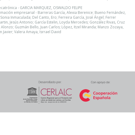
Mecatrónica - GARCIA MARQUEZ, OSWALDO FELIPE
sformación empresarial - Barreras García, Alexia Berenice; Bueno Fernández,
onia Inmaculada; Del Canto, Ero; Ferreira García, José Ángel; Ferrer
artin, Jesús Antonio; García Estelin, Loyda Mercedes; González Rivas, Cruz
Alonzo; Guzmán Bello, Juan Carlos; López, Itzel Miranda; Manzo Zozaya,
an Javier; Valera Amaya, Isrrael David