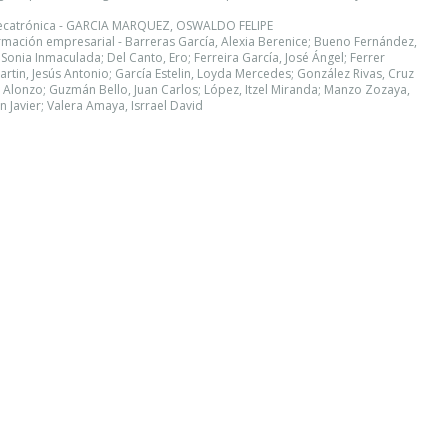
Mecatrónica - GARCIA MARQUEZ, OSWALDO FELIPE
sformación empresarial - Barreras García, Alexia Berenice; Bueno Fernández,
onia Inmaculada; Del Canto, Ero; Ferreira García, José Ángel; Ferrer
artin, Jesús Antonio; García Estelin, Loyda Mercedes; González Rivas, Cruz
Alonzo; Guzmán Bello, Juan Carlos; López, Itzel Miranda; Manzo Zozaya,
an Javier; Valera Amaya, Isrrael David