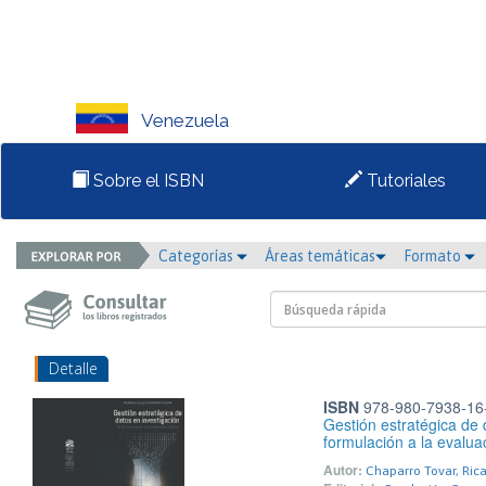
Venezuela
Sobre el ISBN
Tutoriales
Categorías
Áreas temáticas
Formato
Detalle
ISBN
978-980-7938-16
Gestión estratégica de 
formulación a la evaluac
Autor:
Chaparro Tovar, Rica