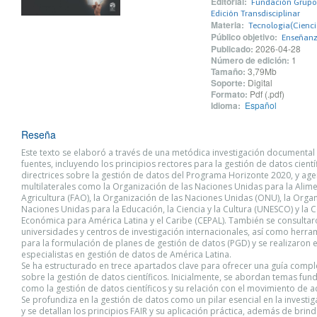
Editorial:
Fundación Grupo 
Edición Transdisciplinar
Materia:
Tecnologia(Cienci
Público objetivo:
Enseñanza
Publicado:
2026-04-28
Número de edición:
1
Tamaño:
3,79Mb
Soporte:
Digital
Formato:
Pdf (.pdf)
Idioma:
Español
Reseña
Este texto se elaboró a través de una metódica investigación documental
fuentes, incluyendo los principios rectores para la gestión de datos científ
directrices sobre la gestión de datos del Programa Horizonte 2020, y age
multilaterales como la Organización de las Naciones Unidas para la Alime
Agricultura (FAO), la Organización de las Naciones Unidas (ONU), la Organ
Naciones Unidas para la Educación, la Ciencia y la Cultura (UNESCO) y la 
Económica para América Latina y el Caribe (CEPAL). También se consulta
universidades y centros de investigación internacionales, así como herr
para la formulación de planes de gestión de datos (PGD) y se realizaron e
especialistas en gestión de datos de América Latina.
Se ha estructurado en trece apartados clave para ofrecer una guía comple
sobre la gestión de datos científicos. Inicialmente, se abordan temas fu
como la gestión de datos científicos y su relación con el movimiento de a
Se profundiza en la gestión de datos como un pilar esencial en la investiga
y se detallan los principios FAIR y su aplicación práctica, además de brin