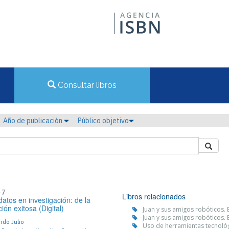
Consultar libros
Año de publicación
Público objetivo
-7
Libros relacionados
datos en investigación: de la
ión exitosa (Digital)
Juan y sus amigos robóticos.
Juan y sus amigos robóticos.
rdo Julio
Uso de herramientas tecnológi