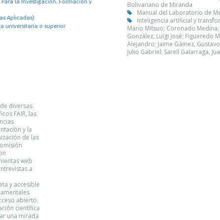
Para la Investigación, Formación y
Bolivariano de Miranda
Manual del Laboratorio de 
as Aplicadas)
Inteligencia artificial y tran
 universitaria o superior
Mario Mitsuo; Coronado Medina, S
González, Luigi José; Figueredo M
Alejandro; Jaime Gámez, Gustavo 
Julio Gabriel; Sarell Galarraga, Ju
 de diversas
icos FAIR, las
ncias
ntación y la
ización de las
Comisión
ron
amientas web
ntrevistas a
ta y accesible
ndamentales
cceso abierto.
ción científica
dar una mirada