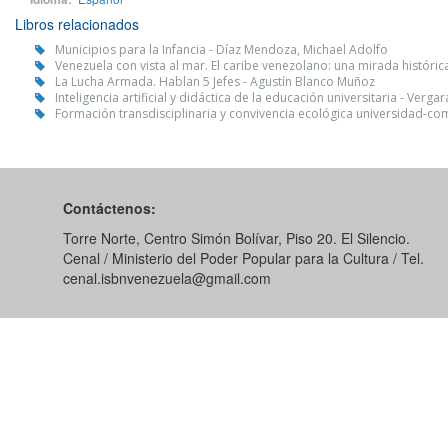
Libros relacionados
Municipios para la Infancia - Díaz Mendoza, Michael Adolfo
Venezuela con vista al mar. El caribe venezolano: una mirada históric
La Lucha Armada. Hablan 5 Jefes - Agustín Blanco Muñoz
Inteligencia artificial y didáctica de la educación universitaria - Verga
Formación transdisciplinaria y convivencia ecológica universidad-com
Contáctenos:
Torre Norte, Centro Simón Bolívar, Piso 20. El Silencio.
Cenal / Ministerio del Poder Popular para la Cultura / Tel.
cenal.isbnvenezuela@gmail.com