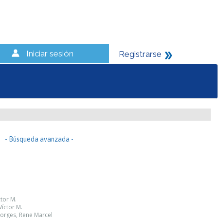
Iniciar sesión
Registrarse
- Búsqueda avanzada -
ctor M.
íctor M.
Borges, Rene Marcel