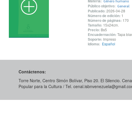
Materia:
Género humano
Público objetivo:
General
Publicado:
2026-04-28
Número de edición:
1
Número de páginas:
170
Tamaño:
15x24cm.
Precio:
Bs5
Encuadernación:
Tapa blan
Soporte:
Impreso
Idioma:
Español
Contáctenos:
Torre Norte, Centro Simón Bolívar, Piso 20. El Silencio. Cenal
Popular para la Cultura / Tel. cenal.isbnvenezuela@gmail.c