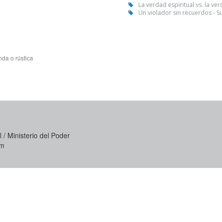
La verdad espiritual vs. la ve
Un violador sin recuerdos - S
da o rústica
 / Ministerio del Poder
om