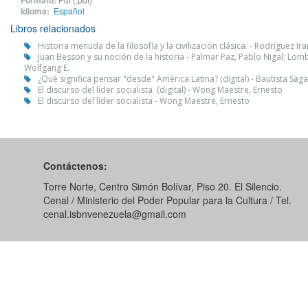
Formato:
Idioma:
Español
Libros relacionados
Historia menuda de la filosofía y la civilización clásica. - Rodríguez Ir
Juan Besson y su noción de la historia - Palmar Paz, Pablo Nigal; Lom
Wolfgang E.
¿Qué significa pensar "desde" América Latina? (digital) - Bautista Saga
El discurso del líder socialista. (digital) - Wong Maestre, Ernesto
El discurso del líder socialista - Wong Maestre, Ernesto
Contáctenos:
Torre Norte, Centro Simón Bolívar, Piso 20. El Silencio.
Cenal / Ministerio del Poder Popular para la Cultura / Tel.
cenal.isbnvenezuela@gmail.com