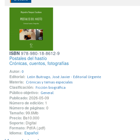
ISBN
978-980-18-8612-9
Postales del hastío
Crónicas, cuentos, fotografías
Autor:
0
Editorial:
León Buitrago, José Javier - Editorial Urgente
Materia:
Crónicas y temas especiales
Clasificación:
Ficción biográfica
Público objetivo:
General
Publicado:
2026-05-09
Número de edición:
1
Número de páginas:
0
Tamaño:
99.6Mb
Precio:
Bs10.000
Soporte:
Digital
Formato:
Pdf/A (.pdf)
Idioma:
Español