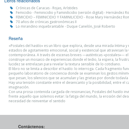
Libros relacionados
Crónicas de Caracas - Rojas, Arístides
Femicidio - Feminicidio y Faminilicidio (versión digital) - Hernández
FEMICIDIO – FEMINICIDIO Y FAMINILICIDIO - Rose Mary Hernández R
70 años de crónicas gastronómicas II
Lo mirandino inquebrantable - Duque Canelón, José Roberto
Reseña
«Postales del hastío» es un libro que explora, desde una mirada íntima y r
estados de agotamiento emocional, social y existencial que atraviesan la 
contemporánea. A través de escenas breves —auténticas «postales»— el
construye un mosaico de experiencias donde el tedio, la espera, la frustra
lucidez se entrelazan para revelar la textura sensible de lo cotidiano.
El libro no se limita a describir el hastío: lo interroga. Cada fragmento f
pequeño laboratorio de conciencia donde se examinan los gestos mínimos
que pesan, los silencios que se acumulan y las grietas por donde todavía e
Hay una tensión constante entre el desencanto y la posibilidad, entre el c
imaginación.
Con una prosa contenida cargada de resonancias, Postales del hastío invi
frente aquello que solemos evitar: la fatiga del mundo, la erosión del des
necesidad de reinventar el sentido
Contáctenos: