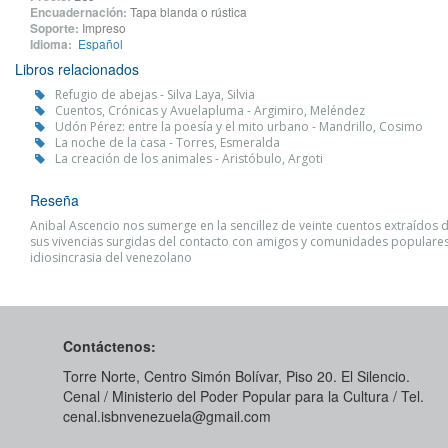
Encuadernación:
Tapa blanda o rústica
Soporte:
Impreso
Idioma:
Español
Libros relacionados
Refugio de abejas - Silva Laya, Silvia
Cuentos, Crónicas y Avuelapluma - Argimiro, Meléndez
Udón Pérez: entre la poesía y el mito urbano - Mandrillo, Cosimo
La noche de la casa - Torres, Esmeralda
La creación de los animales - Aristóbulo, Argoti
Reseña
Anibal Ascencio nos sumerge en la sencillez de veinte cuentos extraídos de
sus vivencias surgidas del contacto con amigos y comunidades populares,
idiosincrasia del venezolano
Contáctenos:
Torre Norte, Centro Simón Bolívar, Piso 20. El Silencio.
Cenal / Ministerio del Poder Popular para la Cultura / Tel.
cenal.isbnvenezuela@gmail.com