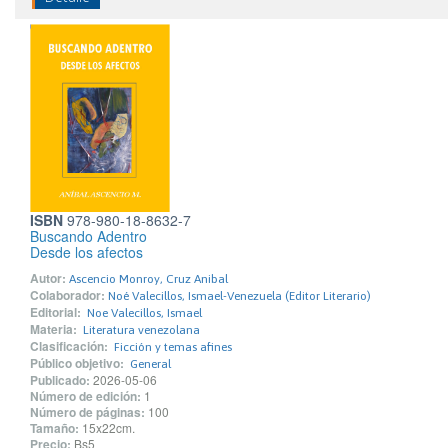
ISBN
978-980-18-8632-7
Buscando Adentro
Desde los afectos
Autor:
Ascencio Monroy, Cruz Anibal
Colaborador:
Noé Valecillos, Ismael-Venezuela (Editor Literario)
Editorial:
Noe Valecillos, Ismael
Materia:
Literatura venezolana
Clasificación:
Ficción y temas afines
Público objetivo:
General
Publicado:
2026-05-06
Número de edición:
1
Número de páginas:
100
Tamaño:
15x22cm.
Precio:
Bs5