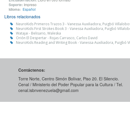
Encuadernación:
Soporte:
Impreso
Idioma:
Español
Libros relacionados
NeuroKids Primeros Trazos 3 - Vanessa Auxiliadora, Puigbó Villalobo
NeuroKids First Strokes Book 3 - Vanessa Auxiliadora, Puigbó Villalo
Watajai - Belisario, Waleska
Orión El Despertar - Rojas Carrasco, Carlos David
NeuroKids Reading and Writing Book - Vanessa Auxiliadora, Puigbó V
Contáctenos:
Torre Norte, Centro Simón Bolívar, Piso 20. El Silencio.
Cenal / Ministerio del Poder Popular para la Cultura / Tel.
cenal.isbnvenezuela@gmail.com