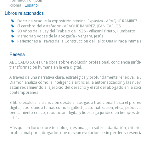
Formato:
Idioma:
Español
Libros relacionados
Doctrina Araque la exposición criminal Expasiva - ARAQUE RAMIREZ,
El cerebro del estafador - ARAQUE RAMIREZ, JEAN CARLOS
90 Años de la Ley del Trabajo de 1936 - Villasmil Prieto, Humberto
Memoria y voces de la abogacía - Vergara, Jesús
Reflexiones a Través de la Construcción del Fallo: Una Mirada Íntima
Reseña
ABÓGADO 5.0 es una obra sobre evolución profesional, conciencia jurídi
transformación humana en la era digital.
A través de una narrativa clara, estratégica y profundamente reflexiva, l
Diamon analiza cómo la inteligencia artificial, la automatización y las nue
están redefiniendo el ejercicio del derecho y el rol del abogado en la so
contemporánea.
El libro explora la transición desde el abogado tradicional hasta el profes
digital, abordando temas como legaltech, automatización, ética, producti
pensamiento crítico, reputación digital y liderazgo jurídico en tiempos de 
artificial.
Más que un libro sobre tecnología, es una guía sobre adaptación, criteri
profesional para abogados que desean evolucionar sin perder su esenc