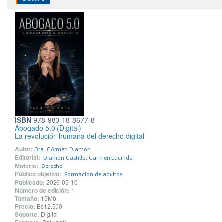
ISBN
978-980-18-8677-8
Abogado 5.0 (Digital)
La revolución humana del derecho digital
Autor:
Dra. CArmen Diamon
Editorial:
Diamon Castillo, Carmen Lucinda
Materia:
Derecho
Público objetivo:
Formación de adultos
Publicado:
2026-05-10
Número de edición:
1
Tamaño:
15Mb
Precio:
Bs12.500
Soporte:
Digital
Pdf (.pdf)