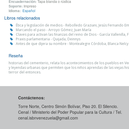
Encuadernación:
Tapa blanda o rústica
Soporte:
Impreso
Idioma:
Español
Libros relacionados
Ética y legislación de medios - Rebolledo Graziani, Jesús Fernando Em
Marcando el paso - Arroyo Gómez, Juan María
Claves para activan las finanzas del reino de Dios - García Vallenilla, 
Praxis parlamentaria - Quijada, Deinnys
Antes de que dijera su nombre - Montealegre Córdoba, Blanca Nelcy
Reseña
historias del cementerio, relata los acontecimientos de los pueblos en Ve
y leyendas urbanas que permiten que los niños aprendas de las viejas his
terror del entonces.
Contáctenos:
Torre Norte, Centro Simón Bolívar, Piso 20. El Silencio.
Cenal / Ministerio del Poder Popular para la Cultura / Tel.
cenal.isbnvenezuela@gmail.com