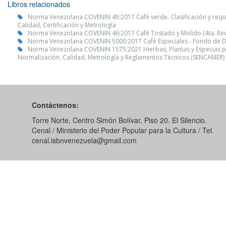
Libros relacionados
Norma Venezolana COVENIN 45:2017 Café verde. Clasificación y requi
Calidad, Certificación y Metrología
Norma Venezolana COVENIN 46:2017 Café Tostado y Molido (4ta. Revisi
Norma Venezolana COVENIN 5000:2017 Café Especiales - Fondo de Desa
Norma Venezolana COVENIN 1575:2021 Hierbas, Plantas y Especias par
Normalización, Calidad, Metrología y Reglamentos Técnicos (SENCAMER)
Contáctenos:
Torre Norte, Centro Simón Bolívar, Piso 20. El Silencio.
Cenal / Ministerio del Poder Popular para la Cultura / Tel.
cenal.isbnvenezuela@gmail.com