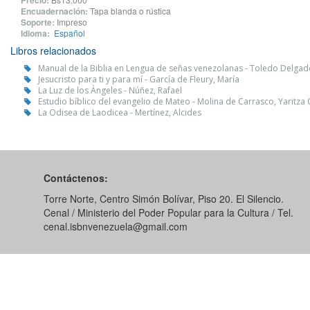
Precio:
Encuadernación:
Tapa blanda o rústica
Soporte:
Impreso
Idioma:
Español
Libros relacionados
Manual de la Biblia en Lengua de señas venezolanas - Toledo Delgad
Jesucristo para ti y para mí - García de Fleury, María
La Luz de los Ángeles - Núñez, Rafael
Estudio bíblico del evangelio de Mateo - Molina de Carrasco, Yaritz
La Odisea de Laodicea - Mertínez, Alcides
Contáctenos:
Torre Norte, Centro Simón Bolívar, Piso 20. El Silencio.
Cenal / Ministerio del Poder Popular para la Cultura / Tel.
cenal.isbnvenezuela@gmail.com