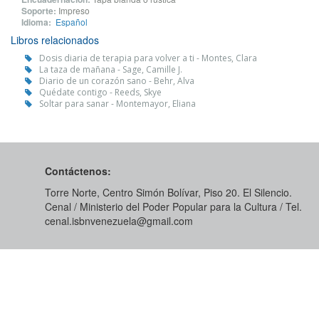
Soporte:
Impreso
Idioma:
Español
Libros relacionados
Dosis diaria de terapia para volver a ti - Montes, Clara
La taza de mañana - Sage, Camille J.
Diario de un corazón sano - Behr, Alva
Quédate contigo - Reeds, Skye
Soltar para sanar - Montemayor, Eliana
Contáctenos:
Torre Norte, Centro Simón Bolívar, Piso 20. El Silencio.
Cenal / Ministerio del Poder Popular para la Cultura / Tel.
cenal.isbnvenezuela@gmail.com