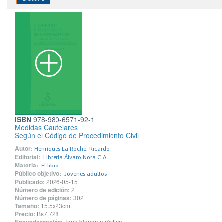
ISBN
978-980-6571-92-1
Medidas Cautelares
Según el Código de Procedimiento Civil
Autor:
Henríques La Roche, Ricardo
Editorial:
Librería Álvaro Nora C.A.
Materia:
El libro
Público objetivo:
Jóvenes adultos
Publicado:
2026-05-15
Número de edición:
2
Número de páginas:
302
Tamaño:
15.5x23cm.
Precio:
Bs7.728
Encuadernación:
Tapa blanda o rústica