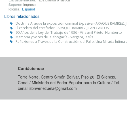
Encuadernación:
Soporte:
Impreso
Idioma:
Español
Libros relacionados
Doctrina Araque la exposición criminal Expasiva - ARAQUE RAMIREZ,
El cerebro del estafador - ARAQUE RAMIREZ, JEAN CARLOS
90 Años de la Ley del Trabajo de 1936 - Villasmil Prieto, Humberto
Memoria y voces de la abogacía - Vergara, Jesús
Reflexiones a Través de la Construcción del Fallo: Una Mirada Íntima
Contáctenos:
Torre Norte, Centro Simón Bolívar, Piso 20. El Silencio.
Cenal / Ministerio del Poder Popular para la Cultura / Tel.
cenal.isbnvenezuela@gmail.com