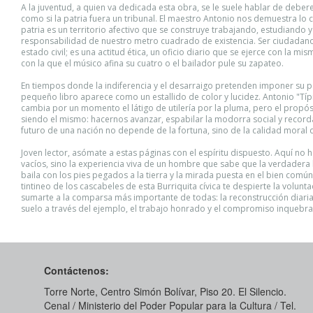
A la juventud, a quien va dedicada esta obra, se le suele hablar de debere
como si la patria fuera un tribunal. El maestro Antonio nos demuestra lo c
patria es un territorio afectivo que se construye trabajando, estudiando 
responsabilidad de nuestro metro cuadrado de existencia. Ser ciudadan
estado civil; es una actitud ética, un oficio diario que se ejerce con la mi
con la que el músico afina su cuatro o el bailador pule su zapateo.
En tiempos donde la indiferencia y el desarraigo pretenden imponer su pa
pequeño libro aparece como un estallido de color y lucidez. Antonio "Típ
cambia por un momento el látigo de utilería por la pluma, pero el propós
siendo el mismo: hacernos avanzar, espabilar la modorra social y record
futuro de una nación no depende de la fortuna, sino de la calidad moral d
Joven lector, asómate a estas páginas con el espíritu dispuesto. Aquí no
vacíos, sino la experiencia viva de un hombre que sabe que la verdadera 
baila con los pies pegados a la tierra y la mirada puesta en el bien común
tintineo de los cascabeles de esta Burriquita cívica te despierte la voluntad
sumarte a la comparsa más importante de todas: la reconstrucción diari
suelo a través del ejemplo, el trabajo honrado y el compromiso inquebra
Contáctenos:
Torre Norte, Centro Simón Bolívar, Piso 20. El Silencio.
Cenal / Ministerio del Poder Popular para la Cultura / Tel.