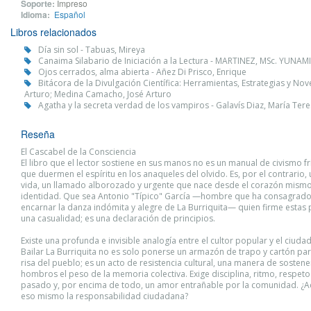
Soporte:
Impreso
Idioma:
Español
Libros relacionados
Día sin sol - Tabuas, Mireya
Canaima Silabario de Iniciación a la Lectura - MARTINEZ, MSc. YUNA
Ojos cerrados, alma abierta - Añez Di Prisco, Enrique
Bitácora de la Divulgación Científica: Herramientas, Estrategias y No
Arturo; Medina Camacho, José Arturo
Agatha y la secreta verdad de los vampiros - Galavís Diaz, María Ter
Reseña
El Cascabel de la Consciencia
El libro que el lector sostiene en sus manos no es un manual de civismo fr
que duermen el espíritu en los anaqueles del olvido. Es, por el contrario
vida, un llamado alborozado y urgente que nace desde el corazón mismo
identidad. Que sea Antonio "Típico" García —hombre que ha consagrado 
encarnar la danza indómita y alegre de La Burriquita— quien firme estas 
una casualidad; es una declaración de principios.
Existe una profunda e invisible analogía entre el cultor popular y el ciud
Bailar La Burriquita no es solo ponerse un armazón de trapo y cartón par
risa del pueblo; es un acto de resistencia cultural, una manera de sostene
hombros el peso de la memoria colectiva. Exige disciplina, ritmo, respeto
pasado y, por encima de todo, un amor entrañable por la comunidad. ¿A
eso mismo la responsabilidad ciudadana?