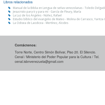
Libros relacionados
Manual de la Biblia en Lengua de señas venezolanas - Toledo Delgad
Jesucristo para ti y para mí - García de Fleury, María
La Luz de los Ángeles - Núñez, Rafael
Estudio bíblico del evangelio de Mateo - Molina de Carrasco, Yaritz
La Odisea de Laodicea - Mertínez, Alcides
Contáctenos:
Torre Norte, Centro Simón Bolívar, Piso 20. El Silencio.
Cenal / Ministerio del Poder Popular para la Cultura / Tel.
cenal.isbnvenezuela@gmail.com