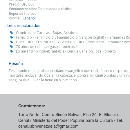
Precio:
Bs6.000
Encuadernación:
Tapa blanda o rústica
Soporte:
Impreso
Idioma:
Español
Libros relacionados
Crónicas de Caracas - Rojas, Arístides
Femicidio - Feminicidio y Faminilicidio (versión digital) - Hernández
FEMICIDIO – FEMINICIDIO Y FAMINILICIDIO - Rose Mary Hernández R
70 años de crónicas gastronómicas II
Lo mirandino inquebrantable - Duque Canelón, José Roberto
Reseña
Testimonio de un policía cristiano evangélico que recibió cinco disparos,
mortales, incluyendo dos en la cabeza, encontraron cuatro balas y una n
asegura que... Dios la tiene en sus manos.
Contáctenos:
Torre Norte, Centro Simón Bolívar, Piso 20. El Silencio.
Cenal / Ministerio del Poder Popular para la Cultura / Tel.
cenal.isbnvenezuela@gmail.com