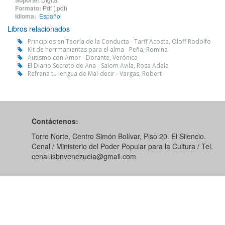
Soporte:
Formato:
Pdf (.pdf)
Idioma:
Español
Libros relacionados
Principios en Teoría de la Conducta - Tarff Acosta, Oloff Rodolfo
Kit de herrmanientas para el alma - Peña, Romina
Autismo con Amor - Dorante, Verónica
El Diario Secreto de Ana - Salom Avila, Rosa Adela
Refrena tu lengua de Mal-decir - Vargas, Robert
Contáctenos:
Torre Norte, Centro Simón Bolívar, Piso 20. El Silencio.
Cenal / Ministerio del Poder Popular para la Cultura / Tel.
cenal.isbnvenezuela@gmail.com