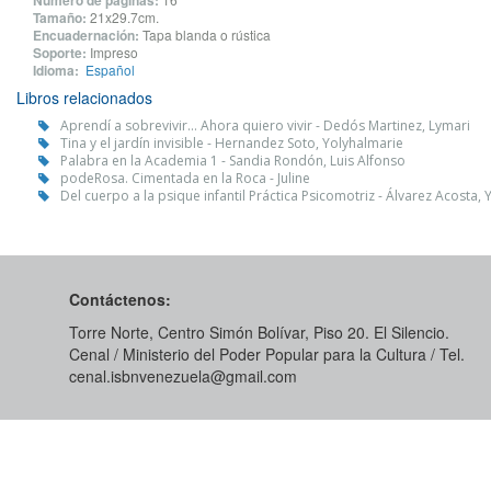
Número de páginas:
Tamaño:
21x29.7cm.
Encuadernación:
Tapa blanda o rústica
Soporte:
Impreso
Idioma:
Español
Libros relacionados
Aprendí a sobrevivir... Ahora quiero vivir - Dedós Martinez, Lymari
Tina y el jardín invisible - Hernandez Soto, Yolyhalmarie
Palabra en la Academia 1 - Sandia Rondón, Luis Alfonso
podeRosa. Cimentada en la Roca - Juline
Del cuerpo a la psique infantil Práctica Psicomotriz - Álvarez Acosta, 
Contáctenos:
Torre Norte, Centro Simón Bolívar, Piso 20. El Silencio.
Cenal / Ministerio del Poder Popular para la Cultura / Tel.
cenal.isbnvenezuela@gmail.com