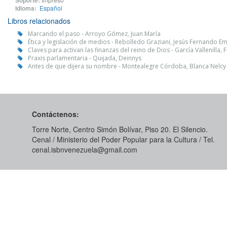
Soporte:
Idioma:
Español
Libros relacionados
Marcando el paso - Arroyo Gómez, Juan María
Ética y legislación de medios - Rebolledo Graziani, Jesús Fernando Em
Claves para activan las finanzas del reino de Dios - García Vallenilla, 
Praxis parlamentaria - Quijada, Deinnys
Antes de que dijera su nombre - Montealegre Córdoba, Blanca Nelcy
Contáctenos:
Torre Norte, Centro Simón Bolívar, Piso 20. El Silencio.
Cenal / Ministerio del Poder Popular para la Cultura / Tel.
cenal.isbnvenezuela@gmail.com