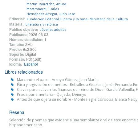
Martin Jauretche, Arturo
Mastronardi, Carlos
Hernández Arregui, Juan José
Editorial:
Fundación Editorial El perro y la rana- Ministerio de la Cultura
Materia:
Literatura y retórica
Público objetivo:
Jóvenes adultos
Publicado:
2026-06-03
Número de edición:
1
Tamaño:
2Mb
Precio:
Bs2.800
Soporte:
Digital
Formato:
Pdf (.pdf)
Idioma:
Español
Libros relacionados
Marcando el paso - Arroyo Gómez, Juan María
Ética y legislación de medios - Rebolledo Graziani, Jesús Fernando Em
Claves para activan las finanzas del reino de Dios - García Vallenilla, 
Praxis parlamentaria - Quijada, Deinnys
Antes de que dijera su nombre - Montealegre Córdoba, Blanca Nelcy
Reseña
Selección de poemas que evidencia una semblanza oral de este enorme 
hispanoamericano.