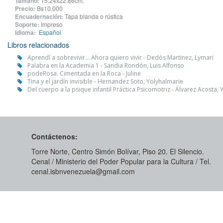
Tamaño:
15.24x22.86cm.
Precio:
Bs10.000
Encuadernación:
Tapa blanda o rústica
Soporte:
Impreso
Idioma:
Español
Libros relacionados
Aprendí a sobrevivir... Ahora quiero vivir - Dedós Martinez, Lymari
Palabra en la Academia 1 - Sandia Rondón, Luis Alfonso
podeRosa. Cimentada en la Roca - Juline
Tina y el jardín invisible - Hernandez Soto, Yolyhalmarie
Del cuerpo a la psique infantil Práctica Psicomotriz - Álvarez Acosta, 
Contáctenos:
Torre Norte, Centro Simón Bolívar, Piso 20. El Silencio.
Cenal / Ministerio del Poder Popular para la Cultura / Tel.
cenal.isbnvenezuela@gmail.com