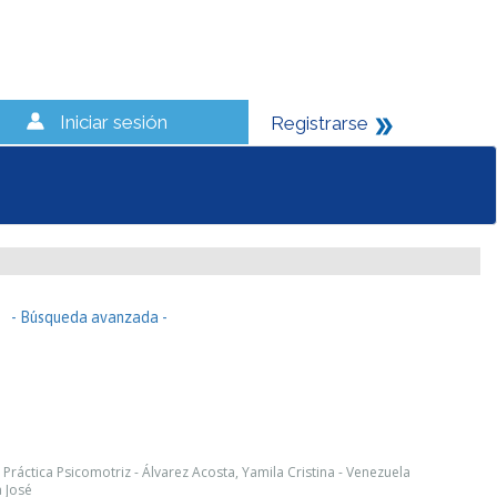
Iniciar sesión
Registrarse
- Búsqueda avanzada -
l Práctica Psicomotriz - Álvarez Acosta, Yamila Cristina - Venezuela
a José