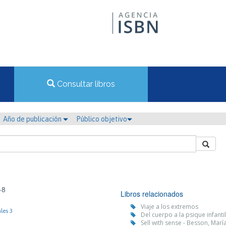
Consultar libros
Año de publicación
Público objetivo
-8
Libros relacionados
Viaje a los extremos
les 3
Del cuerpo a la psique infanti
Sell with sense - Besson, Marí