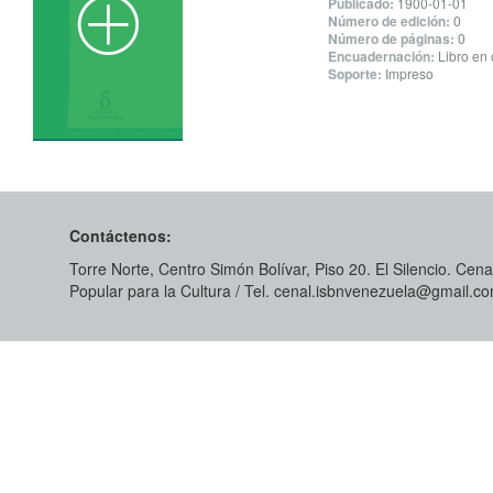
Publicado:
1900-01-01
Número de edición:
0
Número de páginas:
0
Encuadernación:
Libro en 
Soporte:
Impreso
Contáctenos:
Torre Norte, Centro Simón Bolívar, Piso 20. El Silencio. Cenal
Popular para la Cultura / Tel. cenal.isbnvenezuela@gmail.c