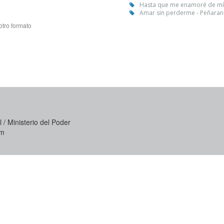
Hasta que me enamoré de mí 
Amar sin perderme - Peñaran
otro formato
 / Ministerio del Poder
om