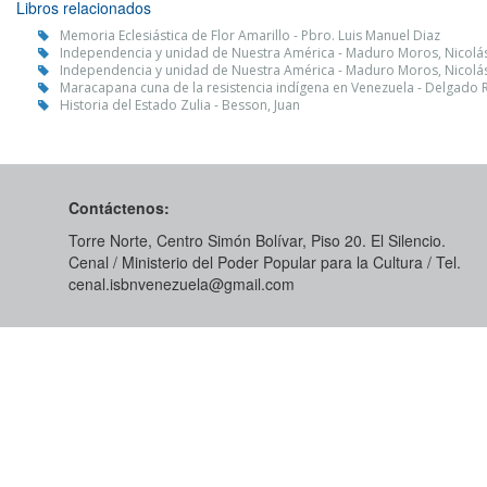
Libros relacionados
Memoria Eclesiástica de Flor Amarillo - Pbro. Luis Manuel Diaz
Independencia y unidad de Nuestra América - Maduro Moros, Nicolá
Independencia y unidad de Nuestra América - Maduro Moros, Nicolá
Maracapana cuna de la resistencia indígena en Venezuela - Delgado 
Historia del Estado Zulia - Besson, Juan
Contáctenos:
Torre Norte, Centro Simón Bolívar, Piso 20. El Silencio.
Cenal / Ministerio del Poder Popular para la Cultura / Tel.
cenal.isbnvenezuela@gmail.com