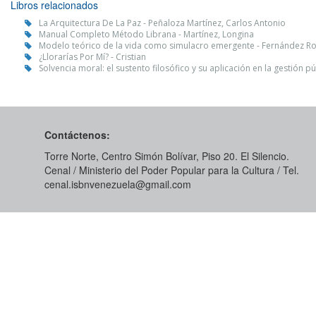
Libros relacionados
La Arquitectura De La Paz - Peñaloza Martínez, Carlos Antonio
Manual Completo Método Librana - Martínez, Longina
Modelo teórico de la vida como simulacro emergente - Fernández Ro
¿Llorarías Por Mí? - Cristian
Solvencia moral: el sustento filosófico y su aplicación en la gestión p
Contáctenos:
Torre Norte, Centro Simón Bolívar, Piso 20. El Silencio.
Cenal / Ministerio del Poder Popular para la Cultura / Tel.
cenal.isbnvenezuela@gmail.com