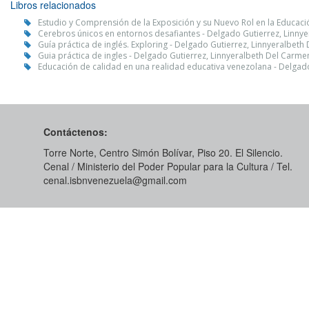
Libros relacionados
Estudio y Comprensión de la Exposición y su Nuevo Rol en la Educaci
Cerebros únicos en entornos desafiantes - Delgado Gutierrez, Linny
Guía práctica de inglés. Exploring - Delgado Gutierrez, Linnyeralbet
Guia práctica de ingles - Delgado Gutierrez, Linnyeralbeth Del Carme
Educación de calidad en una realidad educativa venezolana - Delgad
Contáctenos:
Torre Norte, Centro Simón Bolívar, Piso 20. El Silencio.
Cenal / Ministerio del Poder Popular para la Cultura / Tel.
cenal.isbnvenezuela@gmail.com