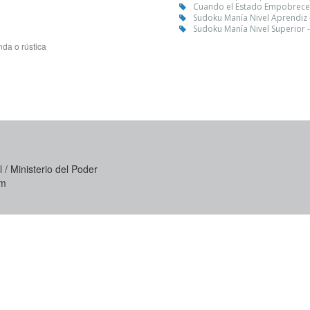
Cuando el Estado Empobrece a
Sudoku Manía Nivel Aprendiz
Sudoku Manía Nivel Superior 
da o rústica
 / Ministerio del Poder
om