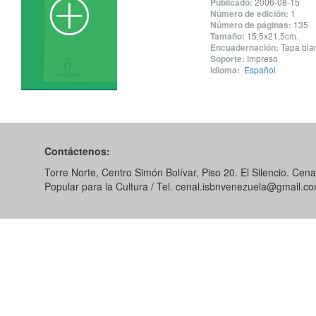
Publicado:
2006-08-15
Número de edición:
1
Número de páginas:
135
Tamaño:
15,5x21,5cm.
Encuadernación:
Tapa blan
Soporte:
Impreso
Idioma:
Español
Contáctenos:
Torre Norte, Centro Simón Bolívar, Piso 20. El Silencio. Cenal
Popular para la Cultura / Tel. cenal.isbnvenezuela@gmail.c