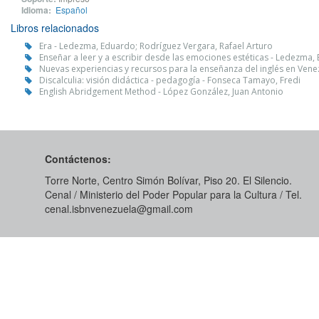
Idioma:
Español
Libros relacionados
Era - Ledezma, Eduardo; Rodríguez Vergara, Rafael Arturo
Enseñar a leer y a escribir desde las emociones estéticas - Ledezma,
Nuevas experiencias y recursos para la enseñanza del inglés en Ve
Discalculia: visión didáctica - pedagogía - Fonseca Tamayo, Fredi
English Abridgement Method - López González, Juan Antonio
Contáctenos:
Torre Norte, Centro Simón Bolívar, Piso 20. El Silencio.
Cenal / Ministerio del Poder Popular para la Cultura / Tel.
cenal.isbnvenezuela@gmail.com