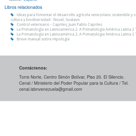
Libros relacionados
Ideas para fomentar el desarrollo agrícola venezolano sostenible y c
cultura y biodiversidad - Nouel, Gustavo
Control veterinario - Capriles, Juan Pablo Capriles
La Primatología en Latinoamérica 2. A Primatología América Latina 2
La Primatología en Latinoamérica 2. A Primatologia América Latina 2
Breve manual sobre Hipología
Contáctenos:
Torre Norte, Centro Simón Bolívar, Piso 20. El Silencio.
Cenal / Ministerio del Poder Popular para la Cultura / Tel.
cenal.isbnvenezuela@gmail.com