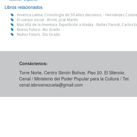
Libros relacionados
América Latina. Cronología de 50 años decisivos. - Hernández Contre
El cuerpo social - Bront, José Martín
Mas Allá de la Aventura. Expedición a Alaska - Nuñez Parodi, Carlos 
Nuevo Futuro. 4to Grado
Nuevo Futuro. 5to Grado
Contáctenos:
Torre Norte, Centro Simón Bolívar, Piso 20. El Silencio.
Cenal / Ministerio del Poder Popular para la Cultura / Tel.
cenal.isbnvenezuela@gmail.com