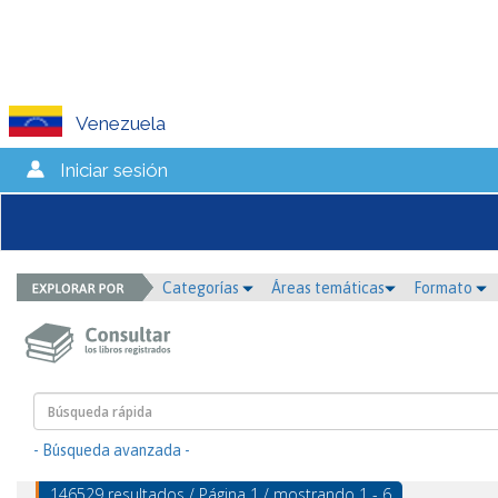
Venezuela
Iniciar sesión
Categorías
Áreas temáticas
Formato
- Búsqueda avanzada -
146529 resultados / Página 1 / mostrando 1 - 6