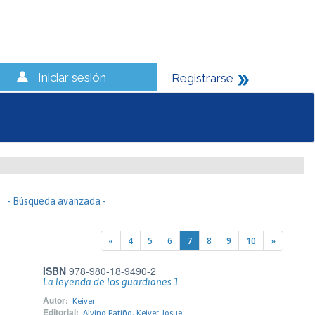
Iniciar sesión
Registrarse
- Búsqueda avanzada -
«
4
5
6
7
8
9
10
»
ISBN
978-980-18-9490-2
La leyenda de los guardianes 1
Autor:
Keiver
Editorial:
Alvino Patiño, Keiver Josue