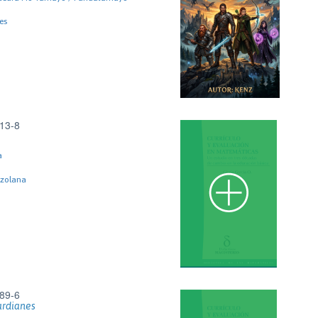
es
13-8
a
ezolana
89-6
ardianes