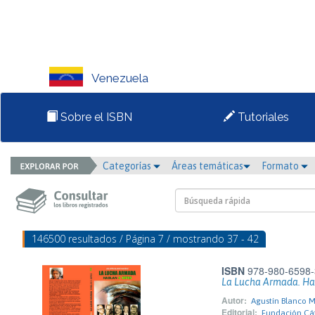
Venezuela
Sobre el ISBN
Tutoriales
Categorías
Áreas temáticas
Formato
146500 resultados / Página 7 / mostrando 37 - 42
ISBN
978-980-6598-
La Lucha Armada. Ha
Autor:
Agustín Blanco 
Editorial:
Fundación Cá