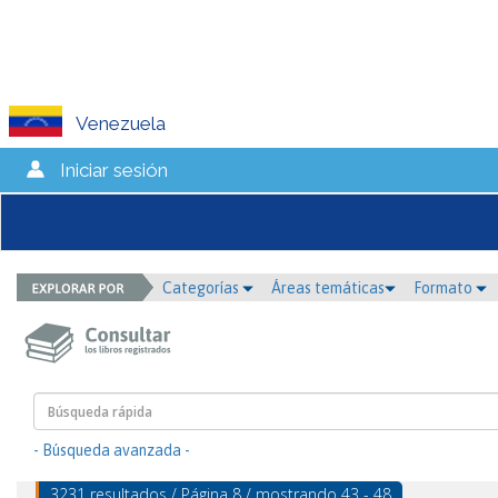
Venezuela
Iniciar sesión
Categorías
Áreas temáticas
Formato
- Búsqueda avanzada -
3231 resultados / Página 8 / mostrando 43 - 48