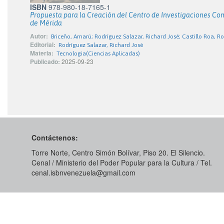
ISBN
978-980-18-7165-1
Propuesta para la Creación del Centro de Investigaciones C
de Mérida
Autor:
Briceño, Amarú; Rodríguez Salazar, Richard José; Castillo Roa, 
Editorial:
Rodríguez Salazar, Richard José
Materia:
Tecnologia(Ciencias Aplicadas)
Publicado:
2025-09-23
Contáctenos:
Torre Norte, Centro Simón Bolívar, Piso 20. El Silencio.
Cenal / Ministerio del Poder Popular para la Cultura / Tel.
cenal.isbnvenezuela@gmail.com