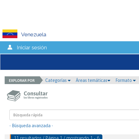
Venezuela
Iniciar sesión
Categorías
Áreas temáticas
Formato
- Búsqueda avanzada -
11 resultados / Página 1 / mostrando 1 - 6