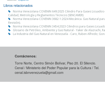
Libros relacionados
Norma Venezolana COVENIN 649:2025 Cilindro Para Gases Licuados de P
Calidad, Metrología y Reglamentos Técnicos (SENCAMER)
Norma Venezolana COVENIN 3682-1:2024 Mecánica. Gas Natural para Veh
Revisión).
Norma Venezolana COVENIN 3454:2023 Cilindros para Gases Licuados d
Glosario de Petróleo, Ambiente y Gas Natural - Yaker de Alazrachi, Ra
La Industria del Gas Natural en Venezuela - Caro, Ruben Alfredo; G
Contáctenos:
Torre Norte, Centro Simón Bolívar, Piso 20. El Silencio.
Cenal / Ministerio del Poder Popular para la Cultura / Tel.
cenal.isbnvenezuela@gmail.com